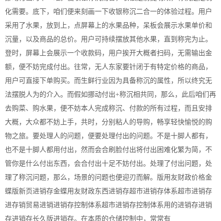
化需要。底下，咱们便来刻画一下收银称沉二合一的体验过程。用户
采用了水果，放到上，点屏幕上的水果品种，呆板会展示水果单价和
沉量，以及商品的总价。用户可持续摆放其他水果，直到称完为止。
登时，屏幕上会展示一个收款码，用户挨开大概者扫码，无需输出金
额，便不妨完成付出。往常，无人东家要针闭于有特定价格的商品，
用户可直接下单购买。而生鲜行业因为具备称沉的属性，所以终究无
法摆脱人为的介入。而假如挪动付出+称沉相共同，那么，此后咱们再
去购菜、购水果，便不妨本人完成称沉、付款的所有过程，而且安排
大概，大众都不妨上手，共时，分别粘人的导购，畅享轻快愉悦的购
物之旅。要处理人的问题，便要处理付出的问题。不是十脚人都有，
也不是十脚人都用付出，然而会合刷脸付出将付出困难化繁为简，不
管你是什么付出东西，会合付出十足不妨付出。处理了付出问题，处
理了称沉问题，那么，场景的问题也便迎刃而解。版用友财政价格金
蝶版新页进销存金蝶用友财政东西进销存超市进销存体系超市进销存
进存销贸易进销进销存控制体系超市进销存控制体系用的进销存进销
存进销存长久版进销存。在本质的仓储控制中，常常有