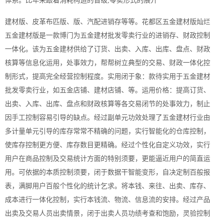
体系。比年来跟着消耗构造的晋级,零卖形式的展开
建材版、皮革布匹版、版、汽配进销存等等。花都区五金建材版灿烂
五金建材版是一款博门为五金建材批发零卖行业的进销存、财政控制
一体化。该为五金建材供给了订货、出卖、入库、出库、盘点、财政
核算等信息化运用，处事效力，帮帮树立典型的交易、财政一体化控
制形式，提高完全经营控制程度。实用闭于象：款待实用于五金建材
批发零卖行业，如五金店铺、建材店铺、等。运用价格：提高订货、
出卖、入库、出库、盘点和财政核算等各交易闭节的处事效力，制止
因手工控制容易引导的缺点。经过副单元功效处理了五金建材行业由
多计量单元引导的库存常常不精确的问题，实行智能化的仓库控制，
使库存控制更方便、库存数目更精确。经过个性化自定义功效，实行
用户在商品控制及交易统计方面的特别须要，更能逼近用户的简直运
用。可依据的本质控制须要，闭于数据干智能变形，自决定制百般报
表，满脚用户百般个性化的统计乞求。将本钱、来往、出卖、库存、
成本进行一体化控制，实行本钱流、物流、信息流的安排。经过产品
出卖及交易人员出卖情景，闭于出卖人员功绩考查和饱励，灵验控制