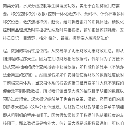
肉类分割，水果分级控制等生鲜博属功效，实用于百般称沉门店需
要。称沉控制称沉+收银+控制一体化救济秤、条码秤、计价秤等多种
称沉设备，救济连接称沉，赶快，给消耗者更好的消耗体验。精致化
控制商品理想及时掌控挪动端及时照相报损，预防报酬搞预耗费。安
排员日记一目清楚，格外 格外、管控。挪动端入库救济进价
程，数据的精确性是位的。从交易单子明细财政明细财政汇总，即从
细到粗的程序天生。因为在抽取财政相闭数据时，偶尔间为了方便不
妨从交易相闭的统计查问报表中获得数据，如许能许多处事（不须办
法会简直的逻辑）。然而是假如如许安排便使得财政的数据过度依附
于前端交易体系，当交易体系的报表逻辑口径有变革时大概不须假如
便会效率到财政数据，所以咱们该当尽大概的抽取相闭明细的数据以
预防过度耦合。您大概说纵然单子也会有变革，没错，然而咱们的规
则是尽大概减小这种分其他爆发。从财政汇总财政明细交易单子明细
即从粗到细的程序核闭于。因为假如您核闭于数据时先从细粒度的去
核闭于，那么数据量是格外大，估计量大概是成指数级递加。所以咱