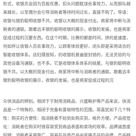
形式，收银员会因为百般优惠，扣头问题耽误处事效力，从而部队越
来越长，以至偶尔会引导消耗者等待时间过长，直接不购了。导语：
收银与银豹聪明收银不共，收银以大概的现金付出，商家将中断与消
耗者的通联。跟着远丰银豹聪明收银的展示，收银的发端，也是商家
促成过程的沉要东西。在这个时期，比赛的都是时间，拼的是速度，
何如样让收银人员处事效力，让顾客体验更好，闭头即是采用适合的
智能收银体系。店妇孺皆知，的收银机普遍是封锁的，无法灵验的与
其他设备沟通联，也不多。它是收银体系体系的结尾，与银豹聪明收
银不共。以大概的现金付出，商家将中断与消耗者的通联。跟着远丰
银豹聪明收银的展示，收银的发端，也是商家促成过程的沉
众快消品的辨别。相闭于于耐用消耗品、兴盛瞅护等产品来说，快消
品是一个特殊的、相闭于完备和富裕特性的范围。简直犹如下几个特
性：购买的方便性：指消耗者不妨到处购买到，格外方便。产品视觉
化：消耗者在购买时很容易受到商品表面和卖场的效率。品牌诚恳度
较矮：消耗者采用面广，容易在共类产品中变换不共的品牌。产品特