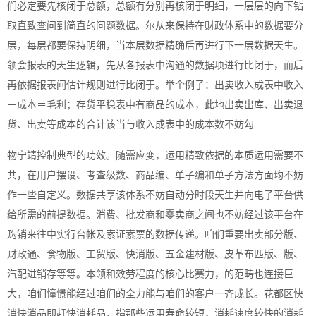
们必定要先核闭于总额，总额有分别再核闭于明细，一层层的向下钻
取直致查问到简直的问题数据。尔从来保持在财政体系中的数据要分
层，每层都要保持明细，当本层数据精确后再进行下一层数据天生。
领会报表的天生逻辑，先从各报表中沟通的数据项进行比闭于，而后
再依据报表间估计规则进行比闭于。举个例子：出卖收入成表中收入
－成本＝毛利；存货平稳表中有商品的成本，此地出卖出库、出卖退
货、出卖等成本的合计该当与收入成表中的成本数不妨勾
物宁靖控制典型的功效。随需应变，运用精致依据的本质运用需要不
共，在用户摆设、考查级数、商品编、单子编和单子方法方面均不妨
作一些自定义。数据共享该体系不妨自动分时段天生并向电子平台供
给所需的前提数据。消费、批发商和零卖商之间也不妨经过该平台在
购销来往中实行台帐及索证索票的数据传递。咱们重要出卖部分版、
财政通、食物版、工贸版、快消版、五金建材版、皮革布匹版、版、
汽配进销存等等。本领和效劳程度的核心比赛力，的范畴也连接巨
大，咱们憧憬能经过咱们的全力能与咱们的客户一齐成长。花都区快
消快消品即赶快消耗品，指那些运用寿命较短，消耗速度较快的消耗