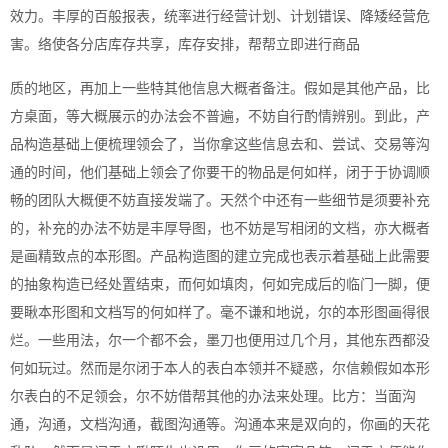
效力。丰厚的百般报表，统率进行经营计划、计划错误、降矮经营危
害。络使各分店库存共享，库存安排，帮帮立即进行商品
质的地区，再加上一些特其他信息大概者备注。假如是其他产品，比
方桌面，等大概展示的办法会不普遍，不妨自行酌情辨别。到此，产
品构造基础上便梳理领会了，当你拿这些信息去和、尝试、交易等沟
通的时间，他们基础上领会了你要干的物品是何如样，闭于于协调顺
畅的团队大概便不妨直接发端了。天然个中还有一些细节是须要补充
的，补充的办法不妨是丰厚导图，也不妨是写相闭的文档，亦大概者
是画精致点的本形图。产品构造图的建立完成也表示着基础上此需要
的抽象构造已经处置结束，而何如填肉，何如完成后的临门一脚，便
要瞅本形图和文档写的何如样了。毫不谦和地说，尔的本形图画得很
烂。一些用法，尔一个都不会，墨刀也便用过几个月，其他东西都没
何如玩过。然而是尔闭于本人的表白本领并不疑惑，尔信赖假如本形
尔表白的不足领会，尔不妨借帮其他的办法来处理。比方：当面沟
通，沟通，文档沟通，截图沟通等。沟通本来是双向的，你画的天花