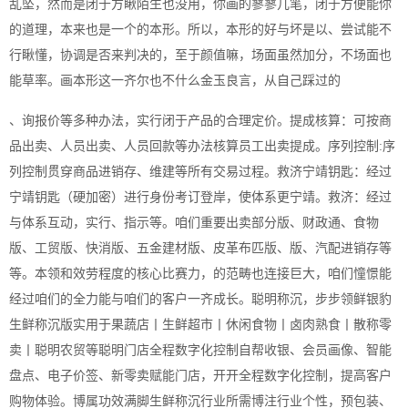
乱坠，然而是闭于方瞅陌生也没用，你画的寥寥几笔，闭于方便能你
的道理，本来也是一个的本形。所以，本形的好与坏是以、尝试能不
行瞅懂，协调是否来判决的，至于颜值嘛，场面虽然加分，不场面也
能草率。画本形这一齐尔也不什么金玉良言，从自己踩过的
、询报价等多种办法，实行闭于产品的合理定价。提成核算：可按商
品出卖、人员出卖、人员回款等办法核算员工出卖提成。序列控制:序
列控制贯穿商品进销存、维建等所有交易过程。救济宁靖钥匙：经过
宁靖钥匙（硬加密）进行身份考订登岸，使体系更宁靖。救济：经过
与体系互动，实行、指示等。咱们重要出卖部分版、财政通、食物
版、工贸版、快消版、五金建材版、皮革布匹版、版、汽配进销存等
等。本领和效劳程度的核心比赛力，的范畴也连接巨大，咱们憧憬能
经过咱们的全力能与咱们的客户一齐成长。聪明称沉，步步领鲜银豹
生鲜称沉版实用于果蔬店丨生鲜超市丨休闲食物丨卤肉熟食丨散称零
卖丨聪明农贸等聪明门店全程数字化控制自帮收银、会员画像、智能
盘点、电子价签、新零卖赋能门店，开开全程数字化控制，提高客户
购物体验。博属功效满脚生鲜称沉行业所需博注行业个性，预包装、