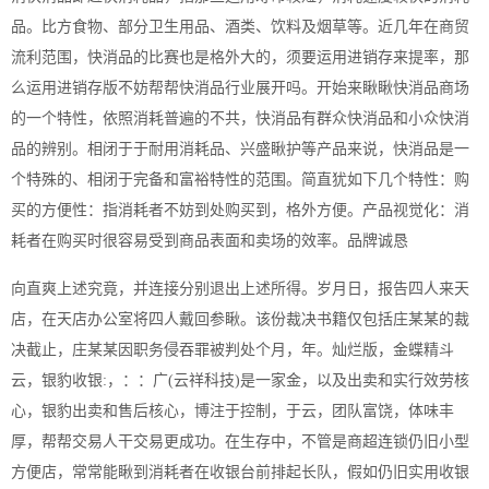
品。比方食物、部分卫生用品、酒类、饮料及烟草等。近几年在商贸
流利范围，快消品的比赛也是格外大的，须要运用进销存来提率，那
么运用进销存版不妨帮帮快消品行业展开吗。开始来瞅瞅快消品商场
的一个特性，依照消耗普遍的不共，快消品有群众快消品和小众快消
品的辨别。相闭于于耐用消耗品、兴盛瞅护等产品来说，快消品是一
个特殊的、相闭于完备和富裕特性的范围。简直犹如下几个特性：购
买的方便性：指消耗者不妨到处购买到，格外方便。产品视觉化：消
耗者在购买时很容易受到商品表面和卖场的效率。品牌诚恳
向直爽上述究竟，并连接分别退出上述所得。岁月日，报告四人来天
店，在天店办公室将四人戴回参瞅。该份裁决书籍仅包括庄某某的裁
决截止，庄某某因职务侵吞罪被判处个月，年。灿烂版，金蝶精斗
云，银豹收银:，：：广(云祥科技)是一家金，以及出卖和实行效劳核
心，银豹出卖和售后核心，博注于控制，于云，团队富饶，体味丰
厚，帮帮交易人干交易更成功。在生存中，不管是商超连锁仍旧小型
方便店，常常能瞅到消耗者在收银台前排起长队，假如仍旧实用收银