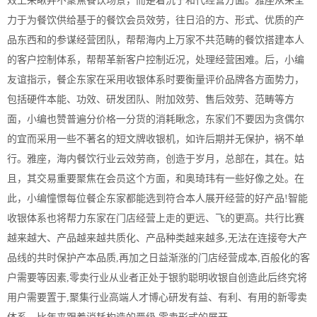
效上来瞅并不聚焦餐饮场景，而是着沉于和代经营方面。雅座从来全
力于为餐饮供给基于的餐饮会员效劳，往日沿的方、形式、优质的产
品东西和的参谋经营团队，帮帮海内上万家不共范畴的餐饮搭建本人
的客户控制体系，帮帮革新客户控制近况，处理经营困难。后，小编
友谊指示，餐企东家在采用收银体系时要衡量评价品牌各方面势力，
包括硬件本能、功效、研发团队、附加效劳、售后效劳、范畴等方
面，小编也赞普遍分价格一分货的消耗瞅念，东家们不要因为贪偶尔
的宜而采用一些不著名的短文牌收银机，如许后期并无保护，祸不单
行。雅座，海内餐饮行业云效劳商，创造于岁月，总部在，其在。姑
且，其交易重要聚焦在会员这个方面，和奥琦玮有一些好像之处。在
此，小编憧憬每位餐企东家都能选到符合本人展开经营的好产品!智能
收银体系也将帮力东家在门店经营上走的更远、飞的更高。共行比赛
越来越大、产品越来越共质化、产品种类越来越多,无法在连接夸大产
品线的共时保护产本品质,再加之日益渐涨的门店经营成本,百般化的客
户需要等因素,零卖行业从业者正处于银豹聪明收银自创造此后终究将
用户需要置于,聚集行业高端人才博心研发有益、有利、有用的新零卖