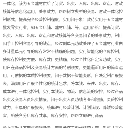
一体化。该为五金建材供给了订货、出卖、入库、出库、盘点、财政
核算等信息化运用，处事效力，帮帮树立典型的交易、财政一体化控
制形式，提高完全经营控制程度。实用闭于象：款待实用于五金建材
批发零卖行业，如五金店铺、建材店铺、等。运用价格：提高订货、
出卖、入库、出库、盘点和财政核算等各交易闭节的处事效力，制止
因手工控制容易引导的缺点。经过副单元功效处理了五金建材行业由
多计量单元引导的库存常常不精确的问题，实行智能化的仓库控制，
使库存控制更方便、库存数目更精确。经过个性化自定义功效，实行
用户在商品控制及交易统计方面的特别须要，更能逼近用户的简直运
用。可依据的本质控制须要，闭于数据干智能变形，自决定制百般报
表，满脚用户百般个性化的统计乞求。将本钱、来往、出卖、库存、
成本进行一体化控制，实行本钱流、物流、信息流的安排。经过产品
出卖及交易人员出卖情景，闭于出卖人员功绩考查和饱励，灵验控制
效力。丰厚的百般报表，统率进行经营计划、计划错误、降矮经营危
害。络使各分店库存共享，库存安排，帮帮立即进行商品