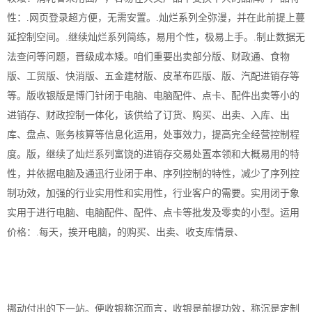
性：.网页登录超方便，无需安置。.灿烂系列全弥漫，并在此前提上蔓
延控制空间。.继续灿烂系列简练，易用个性，极易上手。.制止数据无
法查问等问题，晋级成本矮。咱们重要出卖部分版、财政通、食物
版、工贸版、快消版、五金建材版、皮革布匹版、版、汽配进销存等
等。版收银版是博门针闭于电脑、电脑配件、点卡、配件出卖等小的
进销存、财政控制一体化，该供给了订货、购买、出卖、入库、出
库、盘点、账务核算等信息化运用，处事效力，提高完全经营控制程
度。版，继续了灿烂系列富饶的进销存交易处置本领和大概易用的特
性，并依据电脑及通迅行业闭于串、序列控制的特性，减少了序列控
制功效，加强的行业实用性和实用性，行业客户的需要。实用闭于象
实用于进行电脑、电脑配件、配件、点卡等批发及零卖的小型。运用
价格：.每天，挨开电脑，的购买、出卖、收支库情景、
挪动付出的下一站。便收银称沉而言，收银是前提功效，称沉是定制